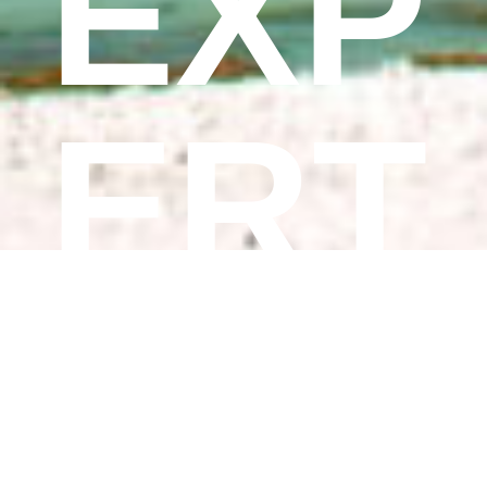
EXP
ERT
S!