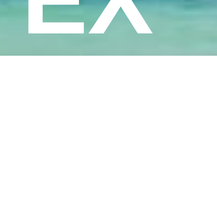
PE
RT