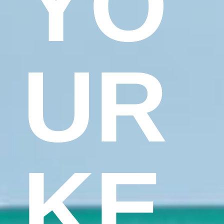
YO
UR
KE