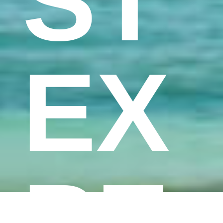
ST
EX