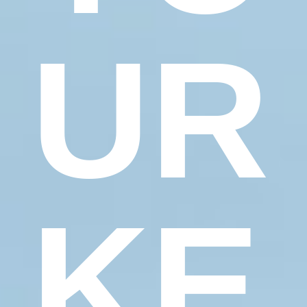
UR
KE