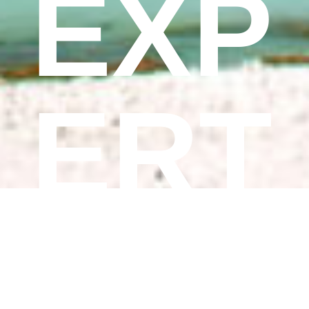
EXP
ERT
S!