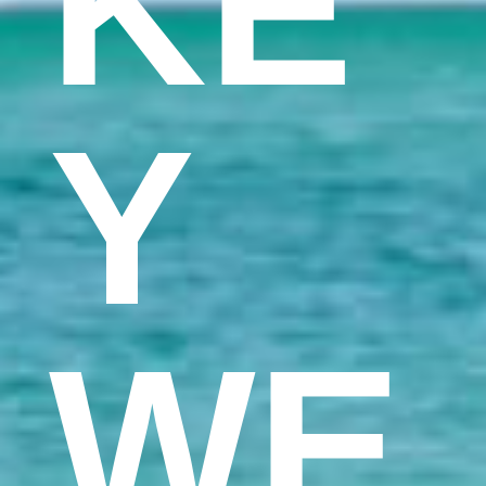
KE
Y
WE