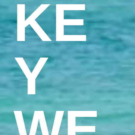
KE
Y
WE