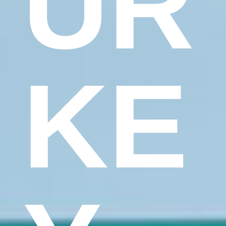
UR
KE