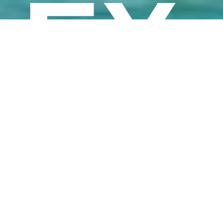
EX
PE