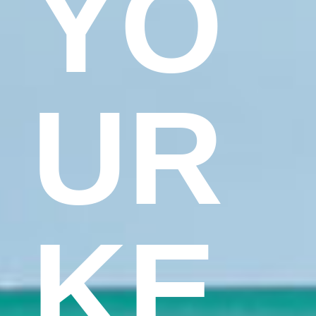
YO
UR
KE