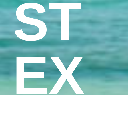
ST
EX