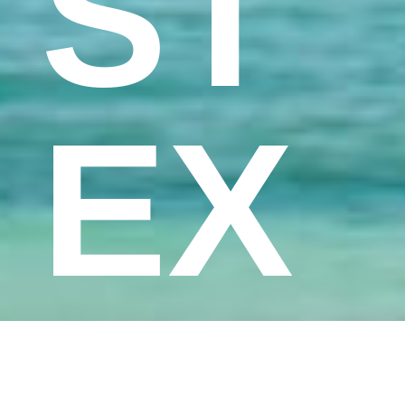
ST
EX
PE