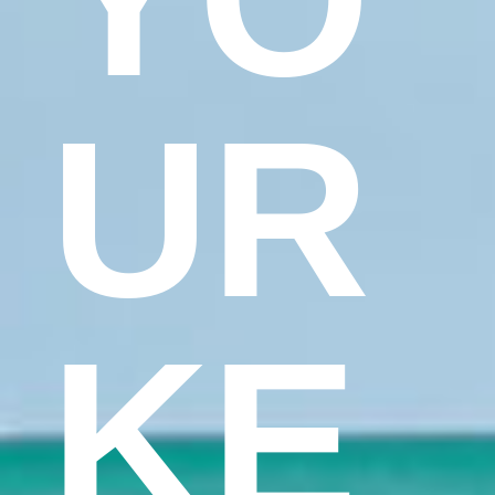
UR
KE