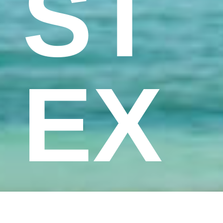
ST
EX